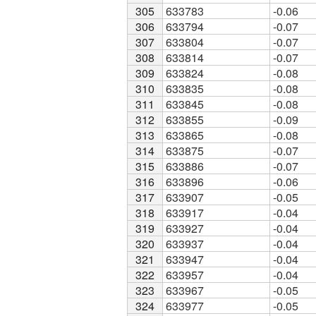
305
305
633783
-0.06
306
306
633794
-0.07
307
307
633804
-0.07
308
308
633814
-0.07
309
309
633824
-0.08
310
310
633835
-0.08
311
311
633845
-0.08
312
312
633855
-0.09
313
313
633865
-0.08
314
314
633875
-0.07
315
315
633886
-0.07
316
316
633896
-0.06
317
317
633907
-0.05
318
318
633917
-0.04
319
319
633927
-0.04
320
320
633937
-0.04
321
321
633947
-0.04
322
322
633957
-0.04
323
323
633967
-0.05
324
324
633977
-0.05