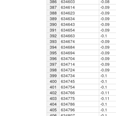
386
386
634603
-0.08
387
387
634614
-0.09
388
388
634623
-0.09
389
389
634634
-0.09
390
390
634643
-0.09
391
391
634654
-0.09
392
392
634663
-0.1
393
393
634674
-0.09
394
394
634684
-0.09
395
395
634694
-0.09
396
396
634704
-0.09
397
397
634714
-0.09
398
398
634724
-0.09
399
399
634734
-0.1
400
400
634745
-0.1
401
401
634754
-0.1
402
402
634766
-0.11
403
403
634775
-0.11
404
404
634786
-0.1
405
405
634796
-0.1
406
406
634807
-0.1