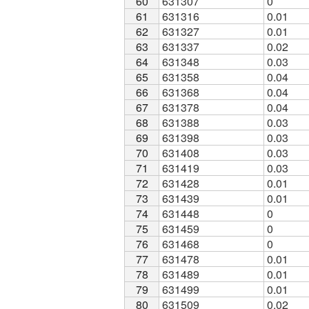
60
60
631307
0
61
61
631316
0.01
62
62
631327
0.01
63
63
631337
0.02
64
64
631348
0.03
65
65
631358
0.04
66
66
631368
0.04
67
67
631378
0.04
68
68
631388
0.03
69
69
631398
0.03
70
70
631408
0.03
71
71
631419
0.03
72
72
631428
0.01
73
73
631439
0.01
74
74
631448
0
75
75
631459
0
76
76
631468
0
77
77
631478
0.01
78
78
631489
0.01
79
79
631499
0.01
80
80
631509
0.02