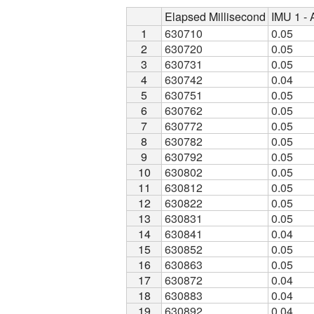
Elapsed Millisecond
Elapsed Millisecond
IMU 1 - 
IMU 1 - 
1
1
630710
0.05
2
2
630720
0.05
3
3
630731
0.05
4
4
630742
0.04
5
5
630751
0.05
6
6
630762
0.05
7
7
630772
0.05
8
8
630782
0.05
9
9
630792
0.05
10
10
630802
0.05
11
11
630812
0.05
12
12
630822
0.05
13
13
630831
0.05
14
14
630841
0.04
15
15
630852
0.05
16
16
630863
0.05
17
17
630872
0.04
18
18
630883
0.04
19
19
630892
0.04