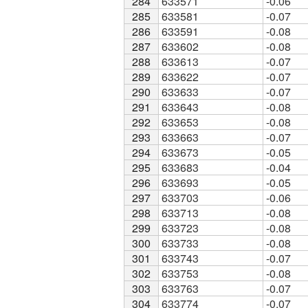
284
284
633571
-0.06
285
285
633581
-0.07
286
286
633591
-0.08
287
287
633602
-0.08
288
288
633613
-0.07
289
289
633622
-0.07
290
290
633633
-0.07
291
291
633643
-0.08
292
292
633653
-0.08
293
293
633663
-0.07
294
294
633673
-0.05
295
295
633683
-0.04
296
296
633693
-0.05
297
297
633703
-0.06
298
298
633713
-0.08
299
299
633723
-0.08
300
300
633733
-0.08
301
301
633743
-0.07
302
302
633753
-0.08
303
303
633763
-0.07
304
304
633774
-0.07