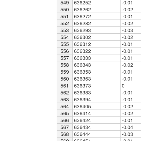
549
549
636252
-0.01
550
550
636262
-0.02
551
551
636272
-0.01
552
552
636282
-0.02
553
553
636293
-0.03
554
554
636302
-0.02
555
555
636312
-0.01
556
556
636322
-0.01
557
557
636333
-0.01
558
558
636343
-0.02
559
559
636353
-0.01
560
560
636363
-0.01
561
561
636373
0
562
562
636383
-0.01
563
563
636394
-0.01
564
564
636405
-0.02
565
565
636414
-0.02
566
566
636424
-0.01
567
567
636434
-0.04
568
568
636444
-0.03
569
569
636454
-0.01