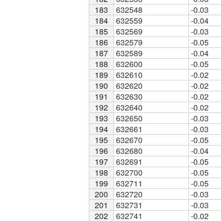
183
183
632548
-0.03
184
184
632559
-0.04
185
185
632569
-0.03
186
186
632579
-0.05
187
187
632589
-0.04
188
188
632600
-0.05
189
189
632610
-0.02
190
190
632620
-0.02
191
191
632630
-0.02
192
192
632640
-0.02
193
193
632650
-0.03
194
194
632661
-0.03
195
195
632670
-0.05
196
196
632680
-0.04
197
197
632691
-0.05
198
198
632700
-0.05
199
199
632711
-0.05
200
200
632720
-0.03
201
201
632731
-0.03
202
202
632741
-0.02