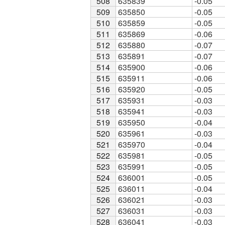
508
508
635839
-0.05
509
509
635850
-0.05
510
510
635859
-0.05
511
511
635869
-0.06
512
512
635880
-0.07
513
513
635891
-0.07
514
514
635900
-0.06
515
515
635911
-0.06
516
516
635920
-0.05
517
517
635931
-0.03
518
518
635941
-0.03
519
519
635950
-0.04
520
520
635961
-0.03
521
521
635970
-0.04
522
522
635981
-0.05
523
523
635991
-0.05
524
524
636001
-0.05
525
525
636011
-0.04
526
526
636021
-0.03
527
527
636031
-0.03
528
528
636041
-0.03