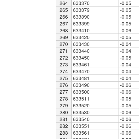
264
264
633370
-0.05
265
265
633379
-0.05
266
266
633390
-0.05
267
267
633399
-0.05
268
268
633410
-0.06
269
269
633420
-0.05
270
270
633430
-0.04
271
271
633440
-0.04
272
272
633450
-0.05
273
273
633461
-0.04
274
274
633470
-0.04
275
275
633481
-0.04
276
276
633490
-0.06
277
277
633500
-0.06
278
278
633511
-0.05
279
279
633520
-0.05
280
280
633530
-0.06
281
281
633540
-0.06
282
282
633551
-0.06
283
283
633561
-0.06