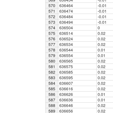
570
570
636464
-0.01
571
571
636474
-0.01
572
572
636484
-0.01
573
573
636494
-0.01
574
574
636504
0
575
575
636514
0.02
576
576
636524
0.02
577
577
636534
0.02
578
578
636544
0.01
579
579
636554
0.01
580
580
636565
0.02
581
581
636575
0.02
582
582
636585
0.02
583
583
636595
0.02
584
584
636607
0.02
585
585
636616
0.02
586
586
636626
0.01
587
587
636636
0.01
588
588
636646
0.02
589
589
636656
0.02