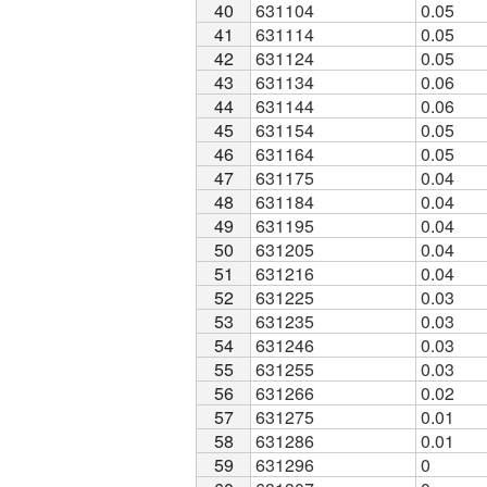
40
40
631104
0.05
41
41
631114
0.05
42
42
631124
0.05
43
43
631134
0.06
44
44
631144
0.06
45
45
631154
0.05
46
46
631164
0.05
47
47
631175
0.04
48
48
631184
0.04
49
49
631195
0.04
50
50
631205
0.04
51
51
631216
0.04
52
52
631225
0.03
53
53
631235
0.03
54
54
631246
0.03
55
55
631255
0.03
56
56
631266
0.02
57
57
631275
0.01
58
58
631286
0.01
59
59
631296
0