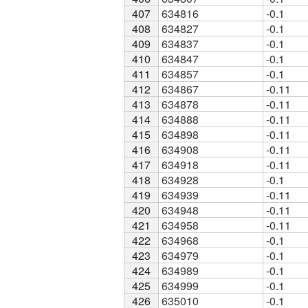
407
407
634816
-0.1
408
408
634827
-0.1
409
409
634837
-0.1
410
410
634847
-0.1
411
411
634857
-0.1
412
412
634867
-0.11
413
413
634878
-0.11
414
414
634888
-0.11
415
415
634898
-0.11
416
416
634908
-0.11
417
417
634918
-0.11
418
418
634928
-0.1
419
419
634939
-0.11
420
420
634948
-0.11
421
421
634958
-0.11
422
422
634968
-0.1
423
423
634979
-0.1
424
424
634989
-0.1
425
425
634999
-0.1
426
426
635010
-0.1