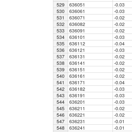
529
529
636051
-0.03
530
530
636061
-0.03
531
531
636071
-0.02
532
532
636082
-0.02
533
533
636091
-0.02
534
534
636101
-0.03
535
535
636112
-0.04
536
536
636121
-0.03
537
537
636131
-0.02
538
538
636141
-0.02
539
539
636151
-0.02
540
540
636161
-0.02
541
541
636171
-0.04
542
542
636182
-0.03
543
543
636191
-0.03
544
544
636201
-0.03
545
545
636211
-0.02
546
546
636221
-0.02
547
547
636231
-0.01
548
548
636241
-0.01