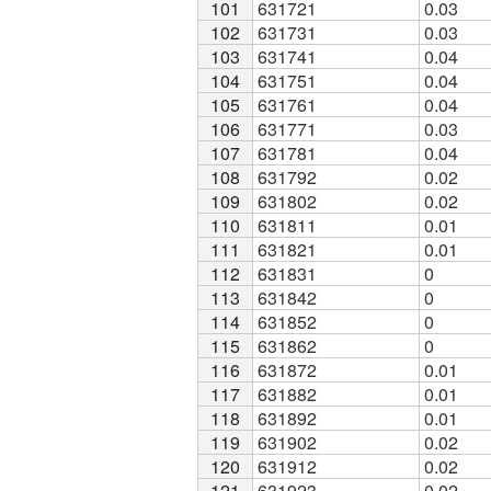
101
101
631721
0.03
102
102
631731
0.03
103
103
631741
0.04
104
104
631751
0.04
105
105
631761
0.04
106
106
631771
0.03
107
107
631781
0.04
108
108
631792
0.02
109
109
631802
0.02
110
110
631811
0.01
111
111
631821
0.01
112
112
631831
0
113
113
631842
0
114
114
631852
0
115
115
631862
0
116
116
631872
0.01
117
117
631882
0.01
118
118
631892
0.01
119
119
631902
0.02
120
120
631912
0.02
121
121
631923
0.02