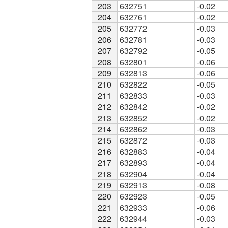
203
203
632751
-0.02
204
204
632761
-0.02
205
205
632772
-0.03
206
206
632781
-0.03
207
207
632792
-0.05
208
208
632801
-0.06
209
209
632813
-0.06
210
210
632822
-0.05
211
211
632833
-0.03
212
212
632842
-0.02
213
213
632852
-0.02
214
214
632862
-0.03
215
215
632872
-0.03
216
216
632883
-0.04
217
217
632893
-0.04
218
218
632904
-0.04
219
219
632913
-0.08
220
220
632923
-0.05
221
221
632933
-0.06
222
222
632944
-0.03