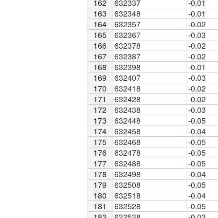
162
162
632337
-0.01
163
163
632348
-0.01
164
164
632357
-0.02
165
165
632367
-0.03
166
166
632378
-0.02
167
167
632387
-0.02
168
168
632398
-0.01
169
169
632407
-0.03
170
170
632418
-0.02
171
171
632428
-0.02
172
172
632438
-0.03
173
173
632448
-0.05
174
174
632458
-0.04
175
175
632468
-0.05
176
176
632478
-0.05
177
177
632488
-0.05
178
178
632498
-0.04
179
179
632508
-0.05
180
180
632518
-0.04
181
181
632528
-0.05
182
182
632538
-0.03