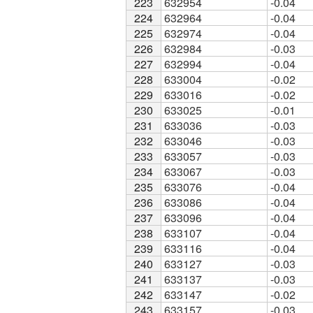
223
223
632954
-0.04
224
224
632964
-0.04
225
225
632974
-0.04
226
226
632984
-0.03
227
227
632994
-0.04
228
228
633004
-0.02
229
229
633016
-0.02
230
230
633025
-0.01
231
231
633036
-0.03
232
232
633046
-0.03
233
233
633057
-0.03
234
234
633067
-0.03
235
235
633076
-0.04
236
236
633086
-0.04
237
237
633096
-0.04
238
238
633107
-0.04
239
239
633116
-0.04
240
240
633127
-0.03
241
241
633137
-0.03
242
242
633147
-0.02
243
243
633157
-0.03