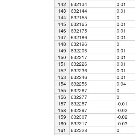
142
142
632134
0.01
143
143
632144
0.01
144
144
632155
0
145
145
632165
0.01
146
146
632175
0.01
147
147
632186
0.01
148
148
632196
0
149
149
632206
0.01
150
150
632217
0.01
151
151
632226
0.01
152
152
632236
0.01
153
153
632246
0.01
154
154
632256
0.04
155
155
632267
0
156
156
632277
0
157
157
632287
-0.01
158
158
632297
-0.02
159
159
632307
-0.02
160
160
632317
-0.03
161
161
632328
0