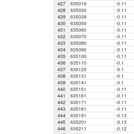
427
427
635019
-0.11
428
428
635030
-0.11
429
429
635039
-0.11
430
430
635050
-0.11
431
431
635060
-0.11
432
432
635070
-0.11
433
433
635080
-0.11
434
434
635090
-0.11
435
435
635100
-0.11
436
436
635110
-0.1
437
437
635120
-0.1
438
438
635131
-0.1
439
439
635141
-0.1
440
440
635151
-0.11
441
441
635161
-0.11
442
442
635171
-0.11
443
443
635181
-0.11
444
444
635191
-0.13
445
445
635201
-0.13
446
446
635211
-0.12