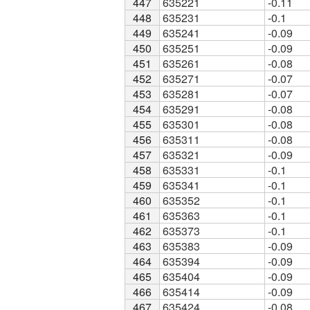
447
447
635221
-0.11
448
448
635231
-0.1
449
449
635241
-0.09
450
450
635251
-0.09
451
451
635261
-0.08
452
452
635271
-0.07
453
453
635281
-0.07
454
454
635291
-0.08
455
455
635301
-0.08
456
456
635311
-0.08
457
457
635321
-0.09
458
458
635331
-0.1
459
459
635341
-0.1
460
460
635352
-0.1
461
461
635363
-0.1
462
462
635373
-0.1
463
463
635383
-0.09
464
464
635394
-0.09
465
465
635404
-0.09
466
466
635414
-0.09
467
467
635424
-0.08