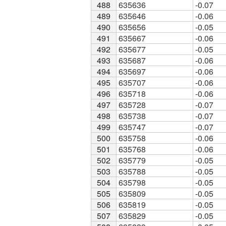
488
488
635636
-0.07
489
489
635646
-0.06
490
490
635656
-0.05
491
491
635667
-0.06
492
492
635677
-0.05
493
493
635687
-0.06
494
494
635697
-0.06
495
495
635707
-0.06
496
496
635718
-0.06
497
497
635728
-0.07
498
498
635738
-0.07
499
499
635747
-0.07
500
500
635758
-0.06
501
501
635768
-0.06
502
502
635779
-0.05
503
503
635788
-0.05
504
504
635798
-0.05
505
505
635809
-0.05
506
506
635819
-0.05
507
507
635829
-0.05