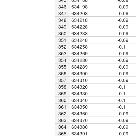
346
346
634198
-0.09
347
347
634208
-0.09
348
348
634218
-0.09
349
349
634228
-0.09
350
350
634238
-0.09
351
351
634248
-0.09
352
352
634258
-0.1
353
353
634269
-0.09
354
354
634280
-0.09
355
355
634289
-0.09
356
356
634300
-0.09
357
357
634310
-0.09
358
358
634320
-0.1
359
359
634330
-0.1
360
360
634340
-0.1
361
361
634350
-0.1
362
362
634360
-0.09
363
363
634370
-0.09
364
364
634380
-0.09
365
365
634391
-0.09