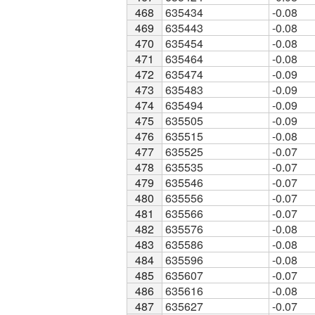
468
468
635434
-0.08
469
469
635443
-0.08
470
470
635454
-0.08
471
471
635464
-0.08
472
472
635474
-0.09
473
473
635483
-0.09
474
474
635494
-0.09
475
475
635505
-0.09
476
476
635515
-0.08
477
477
635525
-0.07
478
478
635535
-0.07
479
479
635546
-0.07
480
480
635556
-0.07
481
481
635566
-0.07
482
482
635576
-0.08
483
483
635586
-0.08
484
484
635596
-0.08
485
485
635607
-0.07
486
486
635616
-0.08
487
487
635627
-0.07